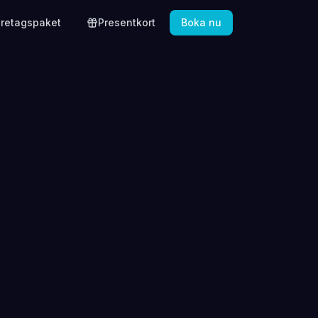
öretagspaket
Presentkort
Boka nu