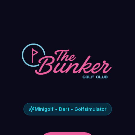
Minigolf • Dart • Golfsimulator