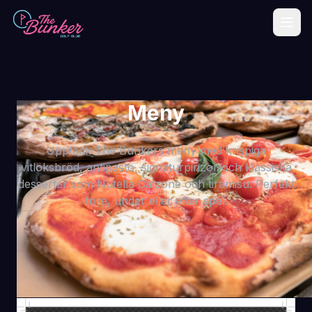
Hem
Meny
Abonnera
Upptäck The Bunkers meny med krispiga
Meny
vitlöksbröd, antipasto, signaturpinzor och klassiska
desserter som Nutella Calzone och tiramisu. Perfekt
Företagspaket
före, under eller efter spel.
Presentkort
Boka nu